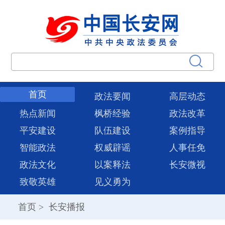
首页
政法要闻
高层动态
热点新闻
枫桥经验
政法改革
平安建设
队伍建设
案例指导
智能政法
权威辟谣
人事任免
政法文化
以案释法
长安微视
致敬英雄
见义勇为
首页
>
长安播报