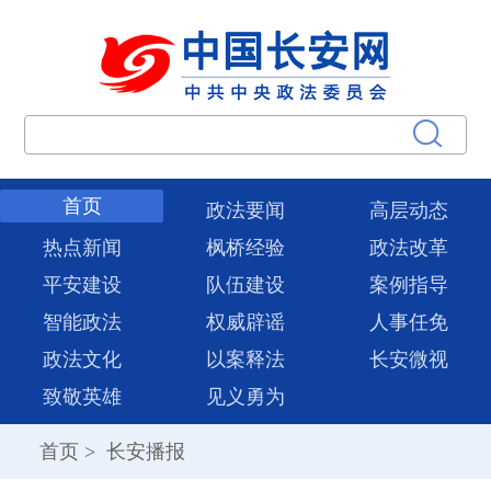
首页
政法要闻
高层动态
热点新闻
枫桥经验
政法改革
平安建设
队伍建设
案例指导
智能政法
权威辟谣
人事任免
政法文化
以案释法
长安微视
致敬英雄
见义勇为
首页
>
长安播报