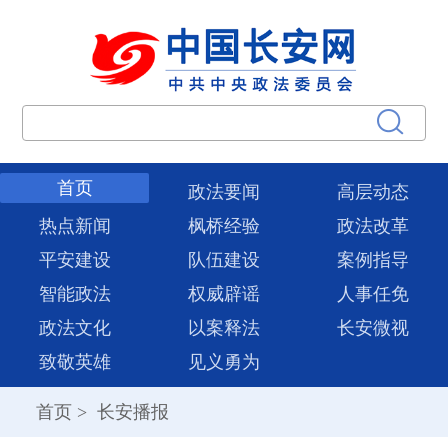
首页
政法要闻
高层动态
热点新闻
枫桥经验
政法改革
平安建设
队伍建设
案例指导
智能政法
权威辟谣
人事任免
政法文化
以案释法
长安微视
致敬英雄
见义勇为
首页
>
长安播报