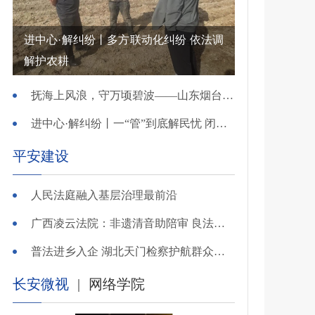
进中心·解纠纷丨多方联动化纠纷 依法调
解护农耕
抚海上风浪，守万顷碧波——山东烟台把矛盾化解在微澜未起时
进中心·解纠纷丨一“管”到底解民忧 闭环调处化纠纷
平安建设
人民法庭融入基层治理最前沿
广西凌云法院：非遗清音助陪审 良法温情解千纷
普法进乡入企 湖北天门检察护航群众金融财产安全
长安微视
|
网络学院