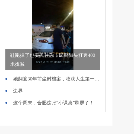
鞋跑掉了也要抓住你！民警街头狂奔400
米擒贼
她翻遍30年前尘封档案，收获人生第一面锦旗
边界
这个周末，合肥这张“小课桌”刷屏了！