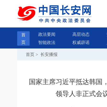
政法要闻
高层动态
首
页
智能政法
权威辟谣
首页
>
长安播报
国家主席习近平抵达韩国
领导人非正式会