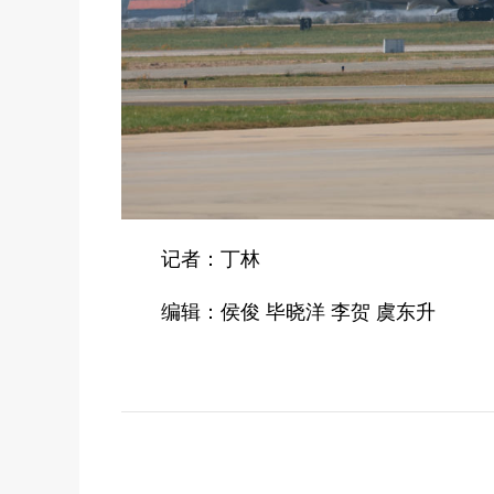
记者：丁林
编辑：侯俊 毕晓洋 李贺 虞东升