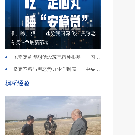
准、稳、狠——速览我国深化扫黑除恶
专项斗争最新部署
以坚定的理想信念筑牢精神根基——习近平党建思想理论品格系列述评之一
坚定不移与黑恶势力斗争到底——中央政法委负责同志就开展深化扫黑除恶专项斗争有关问题答记者问
枫桥经验