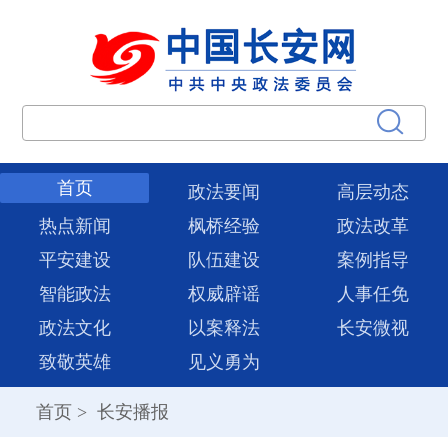
首页
政法要闻
高层动态
热点新闻
枫桥经验
政法改革
平安建设
队伍建设
案例指导
智能政法
权威辟谣
人事任免
政法文化
以案释法
长安微视
致敬英雄
见义勇为
首页
>
长安播报