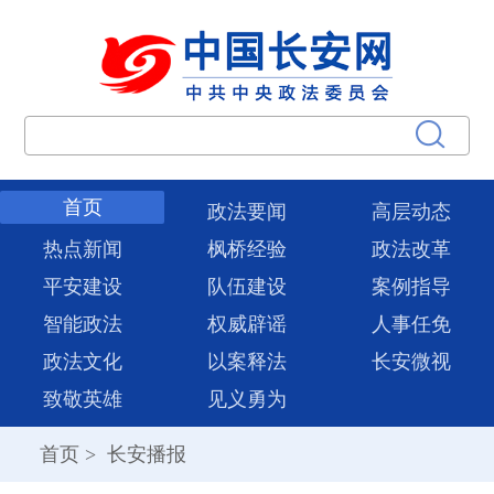
首页
政法要闻
高层动态
热点新闻
枫桥经验
政法改革
平安建设
队伍建设
案例指导
智能政法
权威辟谣
人事任免
政法文化
以案释法
长安微视
致敬英雄
见义勇为
首页
>
长安播报