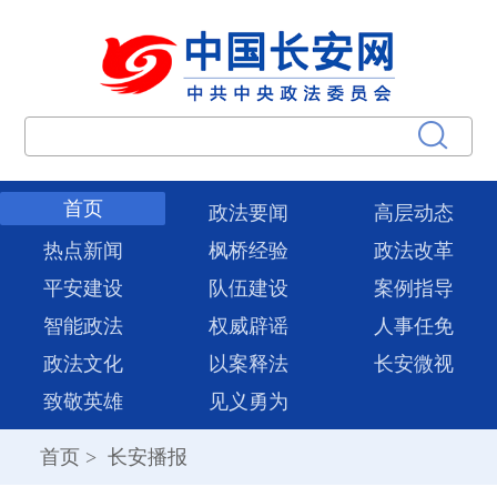
首页
政法要闻
高层动态
热点新闻
枫桥经验
政法改革
平安建设
队伍建设
案例指导
智能政法
权威辟谣
人事任免
政法文化
以案释法
长安微视
致敬英雄
见义勇为
首页
>
长安播报