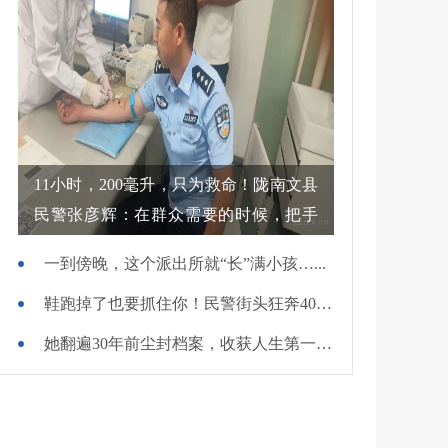
11小时，200毫升，只为救命！陇南文县
民警张彦辉：在群众需要的时候，把手
伸过去
一到傍晚，这个派出所就“长”满小孩…...
鞋跑掉了也要抓住你！民警街头狂奔400米擒贼
她翻遍30年前尘封档案，收获人生第一面锦旗