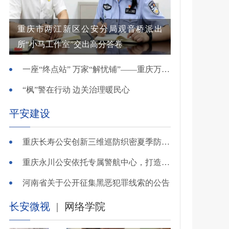
重庆市两江新区公安分局观音桥派出
所“小马工作室”交出高分答卷
一座“终点站” 万家“解忧铺”——重庆万州综治中心基层治理创新实践观察
“枫”警在行动 边关治理暖民心
平安建设
重庆长寿公安创新三维巡防织密夏季防溺水安全网
重庆永川公安依托专属警航中心，打造“全域感知、智能研判”智慧警务模式
河南省关于公开征集黑恶犯罪线索的公告
长安微视
|
网络学院