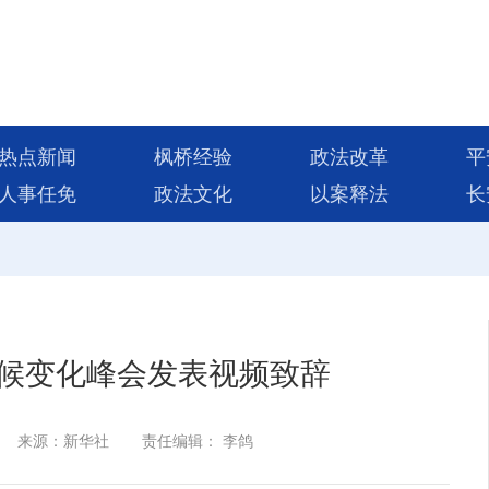
热点新闻
枫桥经验
政法改革
平
人事任免
政法文化
以案释法
长
候变化峰会发表视频致辞
来源：新华社
责任编辑： 李鸽