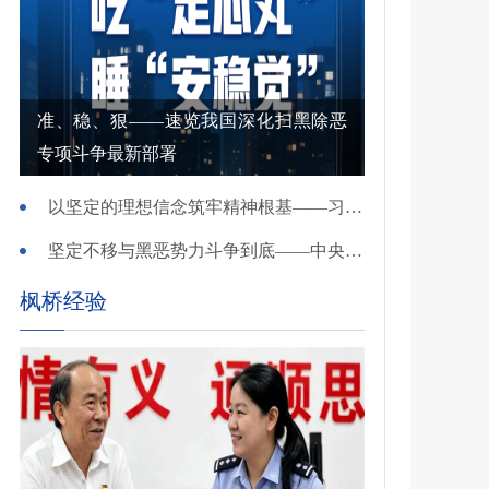
准、稳、狠——速览我国深化扫黑除恶
专项斗争最新部署
以坚定的理想信念筑牢精神根基——习近平党建思想理论品格系列述评之一
坚定不移与黑恶势力斗争到底——中央政法委负责同志就开展深化扫黑除恶专项斗争有关问题答记者问
枫桥经验