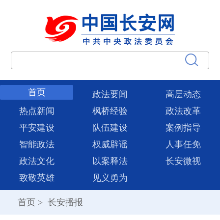
首页
政法要闻
高层动态
热点新闻
枫桥经验
政法改革
平安建设
队伍建设
案例指导
智能政法
权威辟谣
人事任免
政法文化
以案释法
长安微视
致敬英雄
见义勇为
首页
>
长安播报