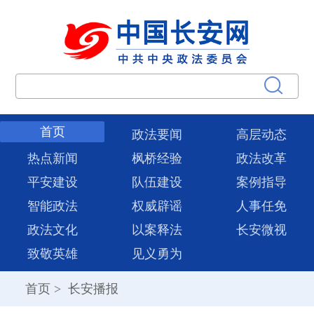
首页
政法要闻
高层动态
热点新闻
枫桥经验
政法改革
平安建设
队伍建设
案例指导
智能政法
权威辟谣
人事任免
政法文化
以案释法
长安微视
致敬英雄
见义勇为
首页
>
长安播报