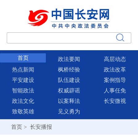
首页
政法要闻
高层动态
热点新闻
枫桥经验
政法改革
平安建设
队伍建设
案例指导
智能政法
权威辟谣
人事任免
政法文化
以案释法
长安微视
致敬英雄
见义勇为
首页
>
长安播报