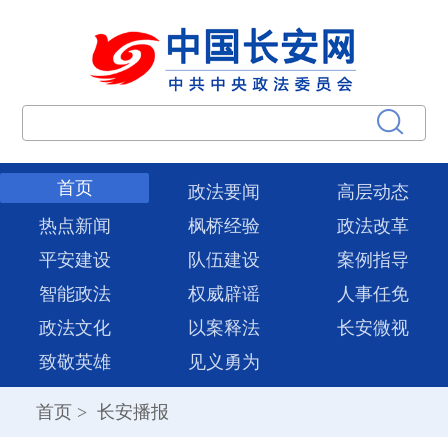
首页
政法要闻
高层动态
热点新闻
枫桥经验
政法改革
平安建设
队伍建设
案例指导
智能政法
权威辟谣
人事任免
政法文化
以案释法
长安微视
致敬英雄
见义勇为
首页
>
长安播报