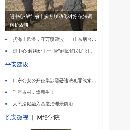
进中心·解纠纷丨多方联动化纠纷 依法调
解护农耕
抚海上风浪，守万顷碧波——山东烟台把矛盾化解在微澜未起时
进中心·解纠纷丨一“管”到底解民忧 闭环调处化纠纷
平安建设
广东公安公开征集涉黑恶违法犯罪线索，26个举报电话公布
千年古村，焕新生！
人民法庭融入基层治理最前沿
长安微视
|
网络学院