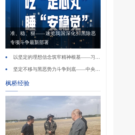
准、稳、狠——速览我国深化扫黑除恶
专项斗争最新部署
以坚定的理想信念筑牢精神根基——习近平党建思想理论品格系列述评之一
坚定不移与黑恶势力斗争到底——中央政法委负责同志就开展深化扫黑除恶专项斗争有关问题答记者问
枫桥经验