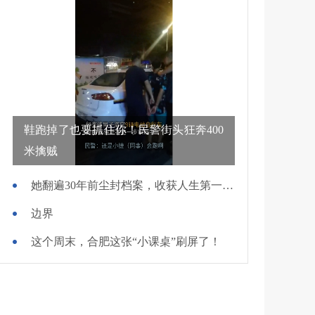
鞋跑掉了也要抓住你！民警街头狂奔400
米擒贼
她翻遍30年前尘封档案，收获人生第一面锦旗
边界
这个周末，合肥这张“小课桌”刷屏了！