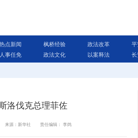
热点新闻
枫桥经验
政法改革
平
人事任免
政法文化
以案释法
长
斯洛伐克总理菲佐
来源：新华社
责任编辑： 李鸽