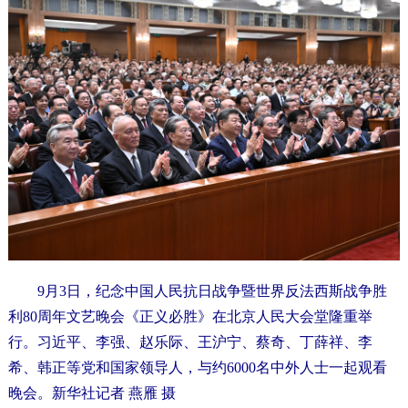
9月3日，纪念中国人民抗日战争暨世界反法西斯战争胜
利80周年文艺晚会《正义必胜》在北京人民大会堂隆重举
行。习近平、李强、赵乐际、王沪宁、蔡奇、丁薛祥、李
希、韩正等党和国家领导人，与约6000名中外人士一起观看
晚会。新华社记者 燕雁 摄