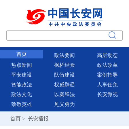
首页
政法要闻
高层动态
热点新闻
枫桥经验
政法改革
平安建设
队伍建设
案例指导
智能政法
权威辟谣
人事任免
政法文化
以案释法
长安微视
致敬英雄
见义勇为
首页
>
长安播报