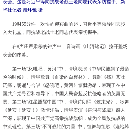
晚会。这是习近平等同抗战老战士老同志代表亲切握手。新
华社记者 谢环驰 摄
19时55分许，欢快的迎宾曲响起，习近平等领导同志步
入大礼堂，同抗战老战士老同志代表亲切握手。
在8声庄严肃穆的钟声中，音诗画《山河铭记》拉开整场
晚会的序幕。
第一场“怒吼吧，黄河”中，情境表演《中华民族到了最危
险的时候》、情境歌舞《血染的白桦林》、舞蹈《殇》悲壮
沉痛，朗诵与合唱《怒吼吧，黄河》慷慨激昂，表现了在中
国共产党号召和领导下，中国人民奋起反抗侵略者的英勇无
畏。第二场“红星照耀中国”中，情境诗朗诵《这束光》、歌舞
《延安！延安！》激情洋溢，情境表演《窑洞与战壕》感人
至深，展现了中国共产党高举抗战旗帜，成为全民族抗战的
中流砥柱。第三场“不可战胜的力量”中，组舞与组歌《遍地烽