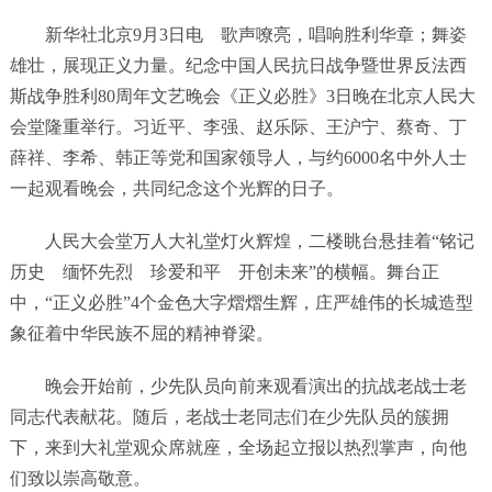
新华社北京9月3日电 歌声嘹亮，唱响胜利华章；舞姿
雄壮，展现正义力量。纪念中国人民抗日战争暨世界反法西
斯战争胜利80周年文艺晚会《正义必胜》3日晚在北京人民大
会堂隆重举行。习近平、李强、赵乐际、王沪宁、蔡奇、丁
薛祥、李希、韩正等党和国家领导人，与约6000名中外人士
一起观看晚会，共同纪念这个光辉的日子。
人民大会堂万人大礼堂灯火辉煌，二楼眺台悬挂着“铭记
历史 缅怀先烈 珍爱和平 开创未来”的横幅。舞台正
中，“正义必胜”4个金色大字熠熠生辉，庄严雄伟的长城造型
象征着中华民族不屈的精神脊梁。
晚会开始前，少先队员向前来观看演出的抗战老战士老
同志代表献花。随后，老战士老同志们在少先队员的簇拥
下，来到大礼堂观众席就座，全场起立报以热烈掌声，向他
们致以崇高敬意。