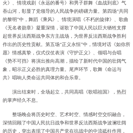
火》、情境戏剧《永远的番号》和男子群舞《血战到底》气
吞山河，彰显了党领导的人民战争的磅礴力量。第四场“共同
的黎明”中，舞蹈《乘风》、情境演唱《不朽的旋律》、歌曲
《无名者勋章》凝重深情，讴歌了中国人民以巨大牺牲支撑
起世界反法西斯战争东方主战场，为世界反法西斯战争胜利
作出的历史性贡献。第五场“正义永恒”中，情境对话《如你所
愿》情感真挚，仪式仪仗表演《守护正义》、领唱与合唱
《势不可挡》将演出推向高潮，描绘了新时代中国的壮阔气
象，昭示正义必胜的真理力量。尾声环节，歌舞《命运与
共》唱响人类命运共同体的和合乐章。
演出结束时，全场起立，共同高唱《歌唱祖国》，热烈
的掌声经久不息。
整场晚会将历史时空、艺术时空、情感时空交织融合，
深情回顾了中国人民抗日战争和世界反法西斯战争波澜壮阔
的历史，突出表现了中国共产党在抗战中的中流砥柱作用，