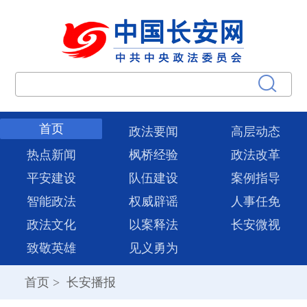
首页
政法要闻
高层动态
热点新闻
枫桥经验
政法改革
平安建设
队伍建设
案例指导
智能政法
权威辟谣
人事任免
政法文化
以案释法
长安微视
致敬英雄
见义勇为
首页
>
长安播报