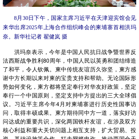
8月30日下午，国家主席习近平在天津迎宾馆会见
来华出席2025年上海合作组织峰会的柬埔寨首相洪玛
奈。新华社记者 翟健岚 摄
洪玛奈表示，今年是中国人民抗日战争暨世界反
法西斯战争胜利80周年，中国人民以英勇和团结缔造
了和平，令人钦佩。柬中传统友谊历久弥坚，柬方感
谢中方长期以来对柬的宝贵支持和帮助。无论国际形
势如何变化，柬方都将坚定奉行对华友好政策，坚定
奉行一个中国原则，坚定支持中方提出的三大全球倡
议。习近平主席今年4月对柬埔寨进行历史性国事访
问，取得丰硕成果。柬方期待同中方一道，落实好访
问达成的重要共识，深化两国铁杆友谊，在涉及双方
核心利益和重大关切问题上相互支持，扩大贸易、投
资、基础设施等合作，打击网赌电诈，推动两国全天