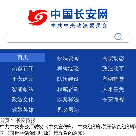
首页
政法要闻
高层动态
热点新闻
枫桥经验
政法改革
平安建设
队伍建设
案例指导
智能政法
权威辟谣
人事任免
政法文化
以案释法
长安微视
致敬英雄
见义勇为
首页
>
长安播报
中共中央办公厅转发《中央宣传部、中央组织部关于认真组织学
习〈习近平谈治国理政〉第五卷的通知》