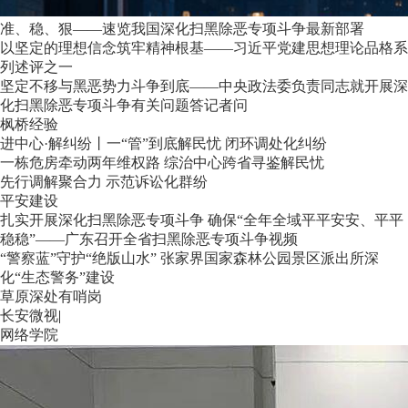
准、稳、狠——速览我国深化扫黑除恶专项斗争最新部署
以坚定的理想信念筑牢精神根基——习近平党建思想理论品格系
列述评之一
坚定不移与黑恶势力斗争到底——中央政法委负责同志就开展深
化扫黑除恶专项斗争有关问题答记者问
枫桥经验
进中心·解纠纷丨一“管”到底解民忧 闭环调处化纠纷
一栋危房牵动两年维权路 综治中心跨省寻鉴解民忧
先行调解聚合力 示范诉讼化群纷
平安建设
扎实开展深化扫黑除恶专项斗争 确保“全年全域平平安安、平平
稳稳”——广东召开全省扫黑除恶专项斗争视频
“警察蓝”守护“绝版山水” 张家界国家森林公园景区派出所深
化“生态警务”建设
草原深处有哨岗
长安微视
|
网络学院