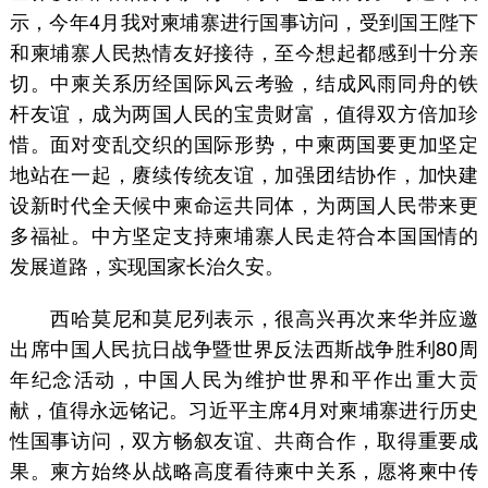
示，今年4月我对柬埔寨进行国事访问，受到国王陛下
和柬埔寨人民热情友好接待，至今想起都感到十分亲
切。中柬关系历经国际风云考验，结成风雨同舟的铁
杆友谊，成为两国人民的宝贵财富，值得双方倍加珍
惜。面对变乱交织的国际形势，中柬两国要更加坚定
地站在一起，赓续传统友谊，加强团结协作，加快建
设新时代全天候中柬命运共同体，为两国人民带来更
多福祉。中方坚定支持柬埔寨人民走符合本国国情的
发展道路，实现国家长治久安。
西哈莫尼和莫尼列表示，很高兴再次来华并应邀
出席中国人民抗日战争暨世界反法西斯战争胜利80周
年纪念活动，中国人民为维护世界和平作出重大贡
献，值得永远铭记。习近平主席4月对柬埔寨进行历史
性国事访问，双方畅叙友谊、共商合作，取得重要成
果。柬方始终从战略高度看待柬中关系，愿将柬中传