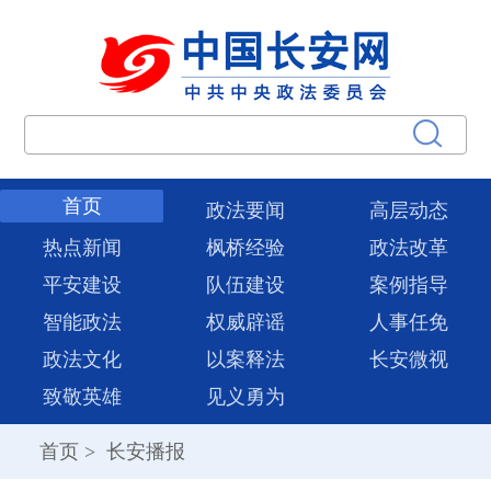
首页
政法要闻
高层动态
热点新闻
枫桥经验
政法改革
平安建设
队伍建设
案例指导
智能政法
权威辟谣
人事任免
政法文化
以案释法
长安微视
致敬英雄
见义勇为
首页
>
长安播报