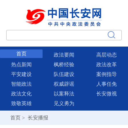
首页
政法要闻
高层动态
热点新闻
枫桥经验
政法改革
平安建设
队伍建设
案例指导
智能政法
权威辟谣
人事任免
政法文化
以案释法
长安微视
致敬英雄
见义勇为
首页
>
长安播报