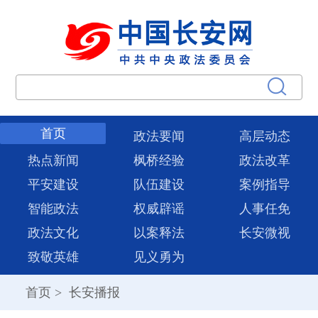
首页
政法要闻
高层动态
热点新闻
枫桥经验
政法改革
平安建设
队伍建设
案例指导
智能政法
权威辟谣
人事任免
政法文化
以案释法
长安微视
致敬英雄
见义勇为
首页
>
长安播报