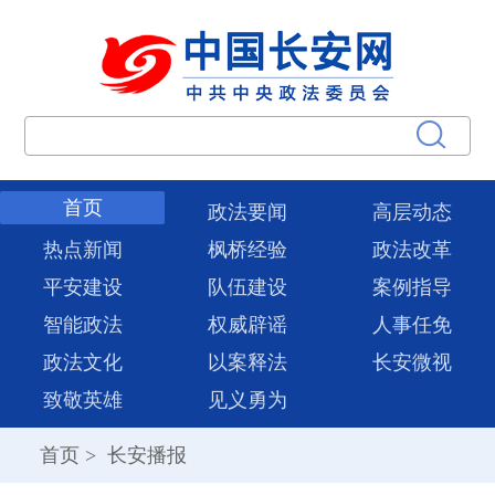
首页
政法要闻
高层动态
热点新闻
枫桥经验
政法改革
平安建设
队伍建设
案例指导
智能政法
权威辟谣
人事任免
政法文化
以案释法
长安微视
致敬英雄
见义勇为
首页
>
长安播报