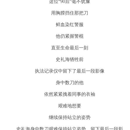
这位“90后”毫不犹豫
用胸膛挡住那把刀
鲜血染红警服
他仍紧握警棍
直至生命最后一刻
史礼海牺牲前
执法记录仪中留下了最后一段影像
身中数刀的他
依然紧紧拽着同事的衣袖
艰难地想要
继续保持站立的姿势
史礼海身中数刀艰难保持站立姿势，留下最后一段影