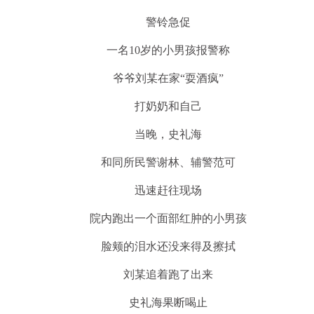
警铃急促
一名10岁的小男孩报警称
爷爷刘某在家“耍酒疯”
打奶奶和自己
当晚，史礼海
和同所民警谢林、辅警范可
迅速赶往现场
院内跑出一个面部红肿的小男孩
脸颊的泪水还没来得及擦拭
刘某追着跑了出来
史礼海果断喝止