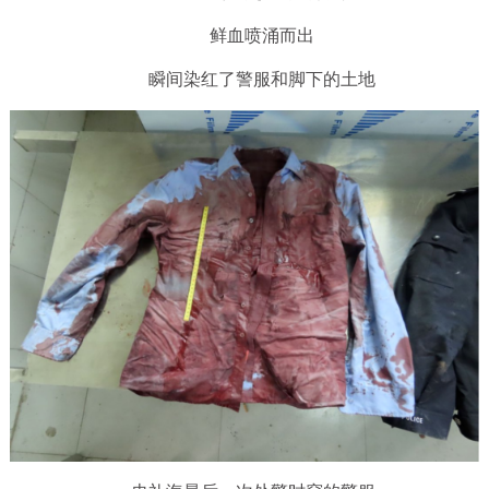
鲜血喷涌而出
瞬间染红了警服和脚下的土地