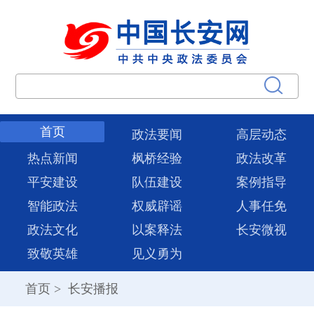
首页
政法要闻
高层动态
热点新闻
枫桥经验
政法改革
平安建设
队伍建设
案例指导
智能政法
权威辟谣
人事任免
政法文化
以案释法
长安微视
致敬英雄
见义勇为
首页
>
长安播报