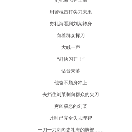
史礼海飞奔上前
用警棍击打尖刀未果
史礼海看到刘某转身
向着群众挥刀
大喊一声
“赶快闪开！”
话音未落
他奋不顾身冲上
去挡住刘某刺向群众的尖刀
穷凶极恶的刘某
此时已完全失去理智
一刀一刀刺向史礼海的胸部……