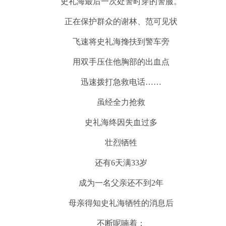
史礼海最后一次处警时穿的警服。
正在保护群众的谢林、范可见状
飞速将史礼海搀扶到警车旁
用双手压住他胸部的出血点
迅速拨打急救电话……
虽经全力抢救
史礼海终因失血过多
壮烈牺牲
还有6天满33岁
成为一名父亲还不到2年
母亲得知史礼海牺牲的消息后
不断呢喃着：