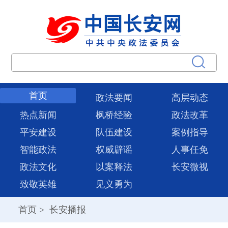
首页
政法要闻
高层动态
热点新闻
枫桥经验
政法改革
平安建设
队伍建设
案例指导
智能政法
权威辟谣
人事任免
政法文化
以案释法
长安微视
致敬英雄
见义勇为
首页
>
长安播报