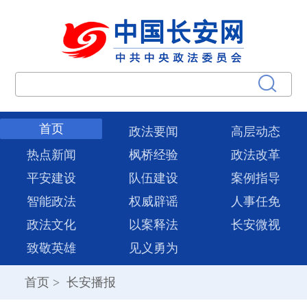
首页
政法要闻
高层动态
热点新闻
枫桥经验
政法改革
平安建设
队伍建设
案例指导
智能政法
权威辟谣
人事任免
政法文化
以案释法
长安微视
致敬英雄
见义勇为
首页
>
长安播报