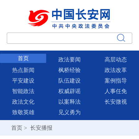
首页
政法要闻
高层动态
热点新闻
枫桥经验
政法改革
平安建设
队伍建设
案例指导
智能政法
权威辟谣
人事任免
政法文化
以案释法
长安微视
致敬英雄
见义勇为
首页
>
长安播报