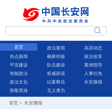
首页
政法要闻
高层动态
热点新闻
枫桥经验
政法改革
平安建设
队伍建设
案例指导
智能政法
权威辟谣
人事任免
政法文化
以案释法
长安微视
致敬英雄
见义勇为
首页
>
长安播报