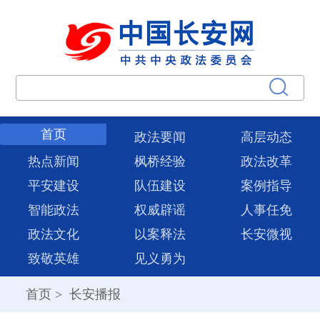
首页
政法要闻
高层动态
热点新闻
枫桥经验
政法改革
平安建设
队伍建设
案例指导
智能政法
权威辟谣
人事任免
政法文化
以案释法
长安微视
致敬英雄
见义勇为
首页
>
长安播报