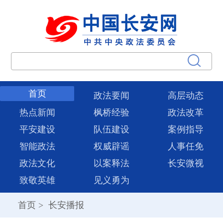
首页
政法要闻
高层动态
热点新闻
枫桥经验
政法改革
平安建设
队伍建设
案例指导
智能政法
权威辟谣
人事任免
政法文化
以案释法
长安微视
致敬英雄
见义勇为
首页
>
长安播报