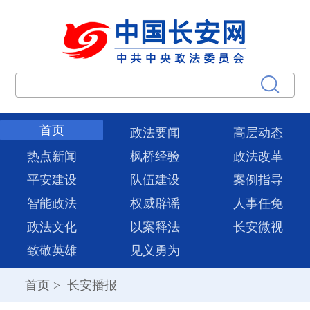
首页
政法要闻
高层动态
热点新闻
枫桥经验
政法改革
平安建设
队伍建设
案例指导
智能政法
权威辟谣
人事任免
政法文化
以案释法
长安微视
致敬英雄
见义勇为
首页
>
长安播报