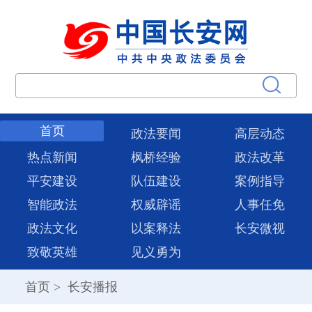
首页
政法要闻
高层动态
热点新闻
枫桥经验
政法改革
平安建设
队伍建设
案例指导
智能政法
权威辟谣
人事任免
政法文化
以案释法
长安微视
致敬英雄
见义勇为
首页
>
长安播报