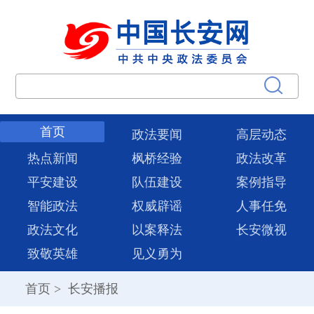
首页
政法要闻
高层动态
热点新闻
枫桥经验
政法改革
平安建设
队伍建设
案例指导
智能政法
权威辟谣
人事任免
政法文化
以案释法
长安微视
致敬英雄
见义勇为
首页
>
长安播报