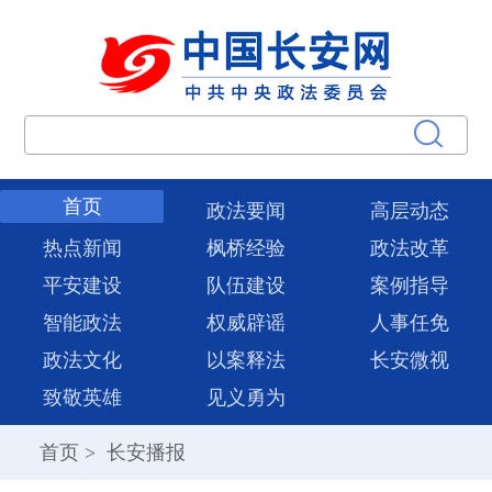
首页
政法要闻
高层动态
热点新闻
枫桥经验
政法改革
平安建设
队伍建设
案例指导
智能政法
权威辟谣
人事任免
政法文化
以案释法
长安微视
致敬英雄
见义勇为
首页
>
长安播报