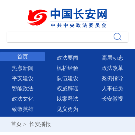
首页
政法要闻
高层动态
热点新闻
枫桥经验
政法改革
平安建设
队伍建设
案例指导
智能政法
权威辟谣
人事任免
政法文化
以案释法
长安微视
致敬英雄
见义勇为
首页
>
长安播报