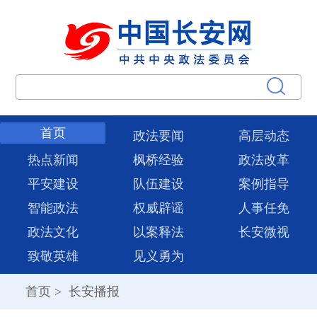
首页
政法要闻
高层动态
热点新闻
枫桥经验
政法改革
平安建设
队伍建设
案例指导
智能政法
权威辟谣
人事任免
政法文化
以案释法
长安微视
致敬英雄
见义勇为
首页
>
长安播报