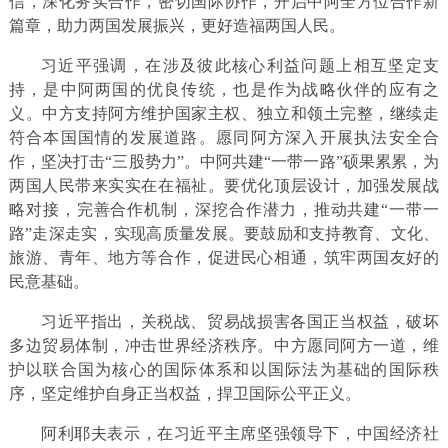
信，深化务实合作，密切国际协作，开启中阿全方位合作新
篇章，助力两国发展振兴，更好造福两国人民。
习近平强调，在涉及彼此核心利益问题上相互坚定支
持，是中阿两国的优良传统，也是作为战略伙伴的应有之
义。中方支持阿方维护国家主权、独立和领土完整，继续走
符合本国国情的发展道路。愿同阿方深入开展执法安全合
作，坚决打击“三股势力”。中阿共建“一带一路”硕果累累，为
两国人民带来实实在在福祉。要优化顶层设计，加强发展战
略对接，完善合作机制，深挖合作潜力，推动共建“一带一
路”走深走实，实现高质量发展。要鼓励和支持教育、文化、
旅游、青年、地方等合作，促进民心相通，筑牢两国友好的
民意基础。
习近平指出，关税战、贸易战损害各国正当权益，破坏
多边贸易体制，冲击世界经济秩序。中方愿同阿方一道，维
护以联合国为核心的国际体系和以国际法为基础的国际秩
序，坚定维护自身正当权益，捍卫国际公平正义。
阿利耶夫表示，在习近平主席坚强领导下，中国经济社