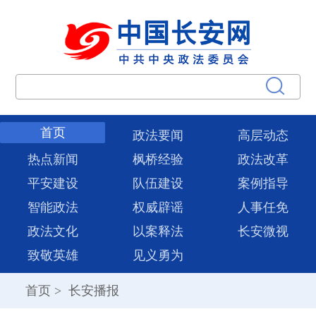
首页
政法要闻
高层动态
热点新闻
枫桥经验
政法改革
平安建设
队伍建设
案例指导
智能政法
权威辟谣
人事任免
政法文化
以案释法
长安微视
致敬英雄
见义勇为
首页
>
长安播报