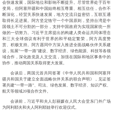
会快速发展，国际地位和影响不断提升。尽管世界处于百年
变局，但阿塞拜疆和中国始终相互尊重、相互信任，合作不
断深化，经贸关系快速发展，地方交流日益密切，互联互通
取得长足进展。阿方坚定恪守一个中国原则，坚持台湾是中
国领土不可分割的一部分，支持中国政府为实现国家统一所
做的一切努力。习近平主席提出的构建人类命运共同体理念
和三大全球倡议有利于世界的和平稳定繁荣，阿方高度赞
赏、积极支持。阿方愿同中方深入推进全面战略伙伴关系建
设，拓展“一带一路”建设、数字经济、绿色能源、科技等各领
域合作，深化政党及人文交流，加强在国际和地区事务中的
协作，推动两国关系取得更大发展。
会谈后，两国元首共同签署《中华人民共和国和阿塞拜
疆共和国关于建立全面战略伙伴关系的联合声明》，见证签
署共建“一带一路”、司法、绿色发展、数字经济、知识产权、
航天等领域20项合作文件。
会谈前，习近平和夫人彭丽媛在人民大会堂东门外广场
为阿利耶夫和夫人阿利耶娃举行欢迎仪式。