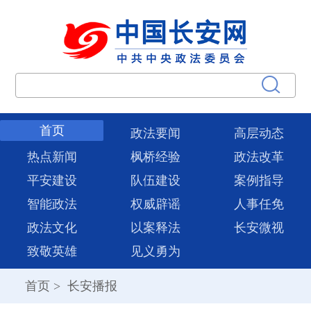
首页
政法要闻
高层动态
热点新闻
枫桥经验
政法改革
平安建设
队伍建设
案例指导
智能政法
权威辟谣
人事任免
政法文化
以案释法
长安微视
致敬英雄
见义勇为
首页
>
长安播报