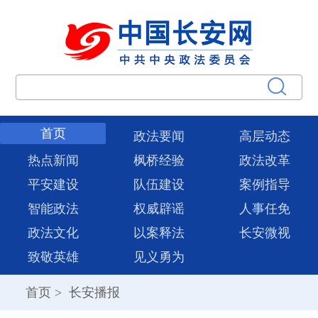
首页
政法要闻
高层动态
热点新闻
枫桥经验
政法改革
平安建设
队伍建设
案例指导
智能政法
权威辟谣
人事任免
政法文化
以案释法
长安微视
致敬英雄
见义勇为
首页
>
长安播报