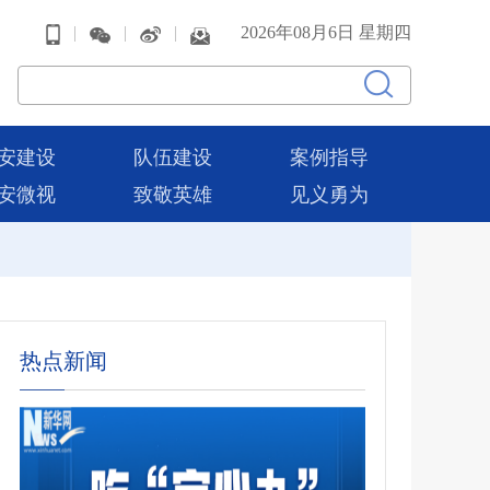
|
|
|
2026年08月6日 星期四
安建设
队伍建设
案例指导
安微视
致敬英雄
见义勇为
热点新闻