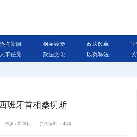
热点新闻
枫桥经验
政法改革
平
人事任免
政法文化
以案释法
长
西班牙首相桑切斯
来源：新华社
责任编辑： 李鸽