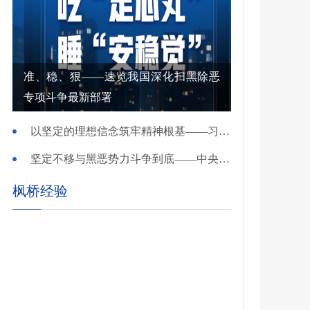
准、稳、狠——速览我国深化扫黑除恶
专项斗争最新部署
以坚定的理想信念筑牢精神根基——习近平党建思想理论品格系列述评之一
坚定不移与黑恶势力斗争到底——中央政法委负责同志就开展深化扫黑除恶专项斗争有关问题答记者问
枫桥经验