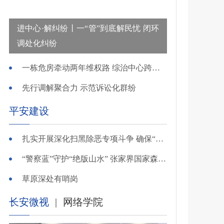
进中心·解纠纷丨一“管”到底解民忧 闭环
调处化纠纷
一栋危房牵动两年维权路 综治中心跨省寻鉴解民忧
先行调解聚合力 示范诉讼化群纷
平安建设
扎实开展深化扫黑除恶专项斗争 确保“全年全域平平安安、平平稳稳”——广东召开全省扫黑除恶专项斗争视频
“警察蓝”守护“绝版山水” 张家界国家森林公园景区派出所深化“生态警务”建设
草原深处有哨岗
长安微视
|
网络学院