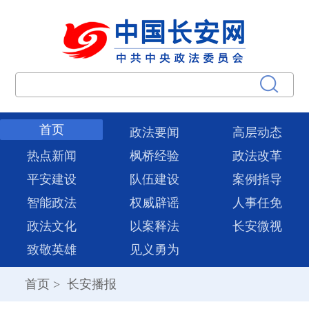
首页
政法要闻
高层动态
热点新闻
枫桥经验
政法改革
平安建设
队伍建设
案例指导
智能政法
权威辟谣
人事任免
政法文化
以案释法
长安微视
致敬英雄
见义勇为
首页
>
长安播报