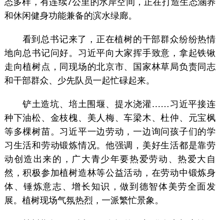
态多样，有连续7公里的水岸空间，正在打造生态涵养
和休闲健身功能兼备的滨水绿廊。
看到总书记来了，正在植树的干部群众纷纷热情
地向总书记问好。习近平向大家挥手致意，拿起铁锹
走向植树点，同现场的北京市、国家林草局负责同志
和干部群众、少先队员一起忙碌起来。
铲土造坑、培土围堰、提水浇灌……习近平接连
种下油松、金枝槐、美人梅、车梁木、杜仲、元宝枫
等多棵树苗。习近平一边劳动，一边询问孩子们的学
习生活和劳动锻炼情况。他强调，美好生活都是靠劳
动创造出来的，广大青少年要热爱劳动、热爱大自
然，积极参加植树造林等公益活动，在劳动中锻炼身
体、锤炼意志、增长知识，做到德智体美劳全面发
展。植树现场气氛热烈，一派繁忙景象。