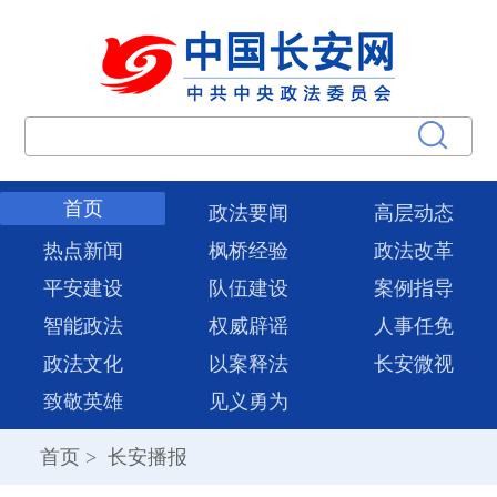
首页
政法要闻
高层动态
热点新闻
枫桥经验
政法改革
平安建设
队伍建设
案例指导
智能政法
权威辟谣
人事任免
政法文化
以案释法
长安微视
致敬英雄
见义勇为
首页
>
长安播报