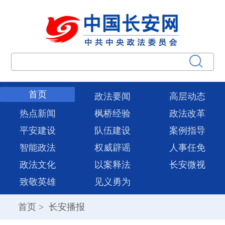
首页
政法要闻
高层动态
热点新闻
枫桥经验
政法改革
平安建设
队伍建设
案例指导
智能政法
权威辟谣
人事任免
政法文化
以案释法
长安微视
致敬英雄
见义勇为
首页
>
长安播报