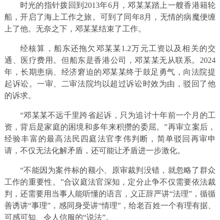
时光的指针拨回到2013年6月，邓某某踏上一艘香港籍轮
船，开启了海上工作之旅。可到了同年8月，无情的病魔便缠
上了他。无奈之下，邓某某结束了工作。
经核算，船东还拖欠邓某某1.2万元工资以及相关的交
通、医疗费用。但船东是香港公司，邓某某无从联系。2024
年，长期患病、经济窘迫的邓某某终于鼓足勇气，向法院提
起诉讼。一审、二审法院均以超过诉讼时效为由，驳回了他
的诉求。
“邓某某不远千里跨省起诉，只为追讨十年前一个月的工
资，背后是家庭的困境和多年来积攒的委屈。”再审立案后，
经验丰富的最高法民四庭法官李伟判断，简单驳回再审申
请，不仅无法化解矛盾，还可能让矛盾进一步激化。
“不能因为案件标的额小、原审裁判没错，就忽略了群众
工作的重要性。”合议庭法官深知，定分止争不仅需要依法裁
判，还需要用当事人能听懂的语言，义正辞严讲“法理”，循循
善诱讲“事理”，感同身受讲“情理”，给老百姓一个有理有据、
可感可知、令人信服的“说法”。