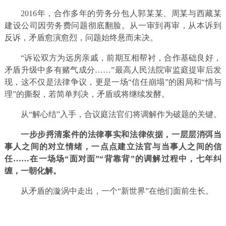
2016年，合作多年的劳务分包人郭某某、周某与西藏某
建设公司因劳务费问题彻底翻脸。从一审到再审，从本诉到
反诉，矛盾愈演愈烈，问题始终悬而未决。
“诉讼双方为远房亲戚，前期互相帮衬，合作基础良好，
矛盾升级中多有赌气成分……”最高人民法院审监庭提审后发
现，这不仅是法律争议，更是一场“信任崩塌”的困局和“情与
理”的撕裂，若简单判决，矛盾或将继续发酵。
从“解心结”入手，合议庭法官们将调解作为破题的关键。
一步步捋清案件的法律事实和法律依据，一层层消弭当
事人之间的对立情绪，一点点建立法官与当事人之间的信
任……在一场场“面对面”“背靠背”的调解过程中，七年纠
缠，一朝化解。
从矛盾的漩涡中走出，一个“新世界”在他们面前生长。