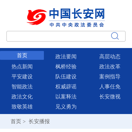
首页
政法要闻
高层动态
热点新闻
枫桥经验
政法改革
平安建设
队伍建设
案例指导
智能政法
权威辟谣
人事任免
政法文化
以案释法
长安微视
致敬英雄
见义勇为
首页
>
长安播报