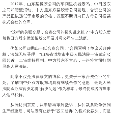
2017年，山东某橡胶公司的车间里机器轰鸣，中日股东
之间却暗流涌动。中方股东跃某胶带公司发现，合资公司的
产品正以远低于市场的价格，源源不断流向日方母公司横某
株式会社的仓库。
“这样的关联交易，合资公司的损失谁来担？”中方股东愤
然将日方股东优某橡胶公司及其母公司告上法庭。
优某公司却抛出一纸合资合同：“合同写明了争议必须仲
裁，法院无权受理！”山东省潍坊市中级人民法院一审裁定驳
回起诉，二审维持原判。中方股东不甘心，一路将官司打到
最高人民法院。
此案不仅是法律条文的博弈，更关乎一家合资企业的生
死。了解到中外双方股东均具有继续合作的意愿，最高人民
法院承办法官决定将“解决问题”作为根本，最终促成各方当事
人达成和解。
从潍坊到东京，从申请再审到撤诉，从仲裁条款争议到
生产线重启，司法没有止步于“驳回起诉”的程式化裁决，而是