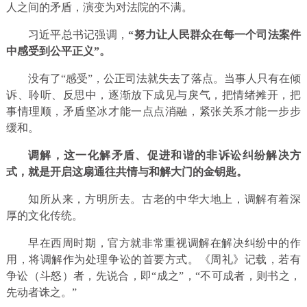
人之间的矛盾，演变为对法院的不满。
习近平总书记强调，
“努力让人民群众在每一个司法案件
中感受到公平正义”。
没有了“感受”，公正司法就失去了落点。当事人只有在倾
诉、聆听、反思中，逐渐放下成见与戾气，把情绪摊开，把
事情理顺，矛盾坚冰才能一点点消融，紧张关系才能一步步
缓和。
调解，这一化解矛盾、促进和谐的非诉讼纠纷解决方
式，就是开启这扇通往共情与和解大门的金钥匙。
知所从来，方明所去。古老的中华大地上，调解有着深
厚的文化传统。
早在西周时期，官方就非常重视调解在解决纠纷中的作
用，将调解作为处理争讼的首要方式。《周礼》记载，若有
争讼（斗怒）者，先说合，即“成之”，“不可成者，则书之，
先动者诛之。”