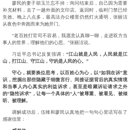
廖民的妻子胡玉兰忘不掉：询问结束后，自己因为需要
补充材料，去了一趟外面的文印店。返回时，临时门禁已经
失效。晚上八点多，最高法办公楼里仍然灯火通明，张丽洁
从夜色中奔跑而来为她开门。
“老百姓打官司不容易，我愿意认真聊一聊，走进双方当
事人的世界，理解他们的心思。”张丽洁说。
习近平总书记反复强调：
“江山就是人民，人民就是江
山，打江山、守江山，守的是人民的心。”
守心，就要换位思考，以百姓心为心，以“如我在诉”意
识，挖掘出那些隐藏于细微言行、间接证据背后的真实情境
和当事人内心真实的利益诉求，甚至是暗藏诉讼请求之外
的“隐性诉求”，让每一个具体的“人”被尊重、被看见、被倾
听、被理解。
调解成功后，伍锋和廖民认真地把一句句心里话写在了
感谢信里：