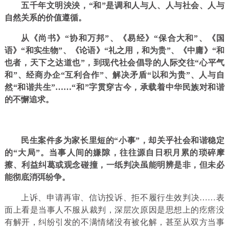
五千年文明泱泱，“和”是调和人与人、人与社会、人与
自然关系的价值遵循。
从《尚书》“协和万邦”、《易经》“保合大和”、《国
语》“和实生物”、《论语》“礼之用，和为贵”、《中庸》“和
也者，天下之达道也”，到现代社会倡导的人际交往“心平气
和”、经商办企“互利合作”、解决矛盾“以和为贵”、人与自
然“和谐共生”……“和”字贯穿古今，承载着中华民族对和谐
的不懈追求。
民生案件多为家长里短的“小事”，却关乎社会和谐稳定
的“大局”。当事人间的嫌隙，往往源自日积月累的琐碎摩
擦、利益纠葛或观念碰撞，一纸判决虽能明辨是非，但未必
能彻底消弭纷争。
上诉、申请再审、信访投诉、拒不履行生效判决……表
面上看是当事人不服从裁判，深层次原因是思想上的疙瘩没
有解开，纠纷引发的不满情绪没有被化解，甚至从双方当事