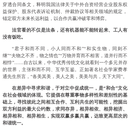
穿透合同条文，释明我国法律关于中外合资经营企业股东权
益保护、股东代表诉讼机制、仲裁协议等相关领域的规定，
锚定双方未来长远利益，以合作共赢冲破零和博弈。
法官看的不仅是法条，还有机器能不能转起来、工人有
没有饭吃。
“君子和而不同，小人同而不和”“和实生物，同则不
继”“夫物之不齐，物之情也”“万物并育而不相害，道并行而不
相悖”……自古以来，中华优秀传统文化就看到一个多元并存
的世界，主张和而不同、互学互鉴。正如著名社会学家费孝
通先生所言，“各美其美，美人之美，美美与共，天下大同”。
在差异中寻求和谐，于对立中促成统一，是“和合
”
文化
在社会领域的体现。它提倡在尊重事物多样性和差别性的基
础上，寻找彼此之间相互合作、互利共生的可能性，挖掘出
双方利益的最大公约数，求同存异，相异相依、相异相济、
相异相和、相异相生，实现双赢多赢共赢，达致更高层次的
和谐统一。