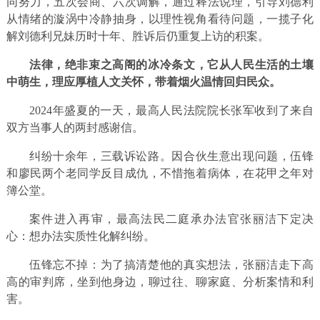
同努力，五次会商、六次调解，通过释法说理，引导刘德利
从情绪的漩涡中冷静抽身，以理性视角看待问题，一揽子化
解刘德利兄妹历时十年、胜诉后仍重复上访的积案。
法律，绝非束之高阁的冰冷条文，它从人民生活的土壤
中萌生，理应厚植人文关怀，带着烟火温情回归民众。
2024年盛夏的一天，最高人民法院院长张军收到了来自
双方当事人的两封感谢信。
纠纷十余年，三载诉讼路。因合伙生意出现问题，伍锋
和廖民两个老同学反目成仇，不惜拖着病体，在花甲之年对
簿公堂。
案件进入再审，最高法民二庭承办法官张丽洁下定决
心：想办法实质性化解纠纷。
伍锋忘不掉：为了搞清楚他的真实想法，张丽洁走下高
高的审判席，坐到他身边，聊过往、聊家庭、分析案情和利
害。