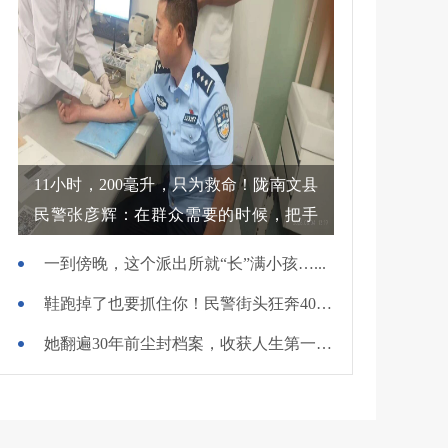
11小时，200毫升，只为救命！陇南文县
民警张彦辉：在群众需要的时候，把手
伸过去
一到傍晚，这个派出所就“长”满小孩…...
鞋跑掉了也要抓住你！民警街头狂奔400米擒贼
她翻遍30年前尘封档案，收获人生第一面锦旗