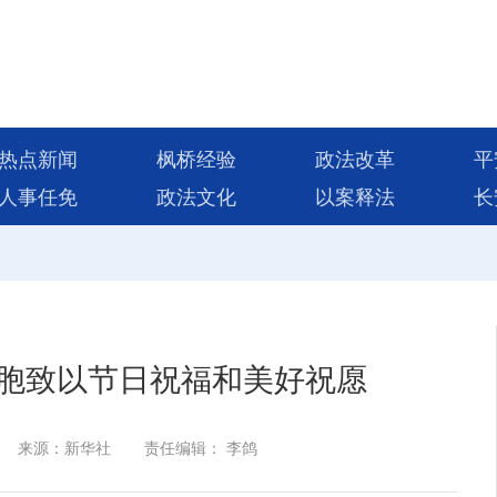
热点新闻
枫桥经验
政法改革
平
人事任免
政法文化
以案释法
长
胞致以节日祝福和美好祝愿
来源：新华社
责任编辑： 李鸽