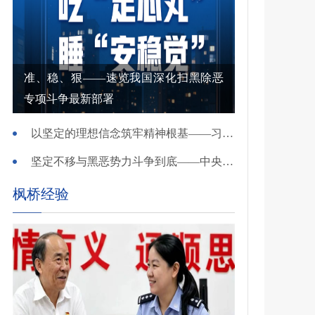
准、稳、狠——速览我国深化扫黑除恶
专项斗争最新部署
以坚定的理想信念筑牢精神根基——习近平党建思想理论品格系列述评之一
坚定不移与黑恶势力斗争到底——中央政法委负责同志就开展深化扫黑除恶专项斗争有关问题答记者问
枫桥经验