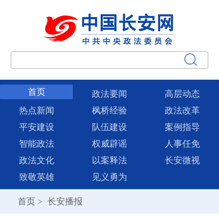
首页
政法要闻
高层动态
热点新闻
枫桥经验
政法改革
平安建设
队伍建设
案例指导
智能政法
权威辟谣
人事任免
政法文化
以案释法
长安微视
致敬英雄
见义勇为
首页
>
长安播报