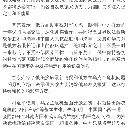
系都将从容前行，为各自发展振兴助力，为国际关系注入稳
定性和正能量。
普京表示，俄方高度重视对华关系，期待同中方在新的
一年保持高层交往，深化务实合作，共同纪念世界反法西斯
战争胜利80周年和中国人民抗战胜利80周年。发展对华关系
是俄方着眼长远作出的战略选择，绝非权宜之计，不受一时
一事影响，不受外部因素干扰。当前形势下，俄中保持密切
沟通符合两国新时代全面战略协作伙伴关系精神，也将释放
俄中在国际事务中发挥稳定作用的积极信号。
普京介绍了俄美接触最新情况和俄方在乌克兰危机问题
上的原则立场，表示俄方致力于消除俄乌冲突根源，达成可
持续和长久的和平方案。
习近平强调，乌克兰危机全面升级之初，我就提出解决
危机的“四个应该”等基本主张。去年9月，中国同巴西一道，
会同部分全球南方国家成立乌克兰危机“和平之友”小组，为推
动危机政治解决营造氛围、积累条件。中方乐见俄罗斯及有