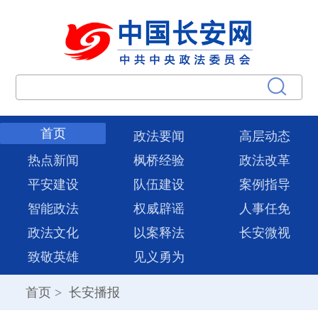
首页
政法要闻
高层动态
热点新闻
枫桥经验
政法改革
平安建设
队伍建设
案例指导
智能政法
权威辟谣
人事任免
政法文化
以案释法
长安微视
致敬英雄
见义勇为
首页
>
长安播报