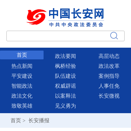
首页
政法要闻
高层动态
热点新闻
枫桥经验
政法改革
平安建设
队伍建设
案例指导
智能政法
权威辟谣
人事任免
政法文化
以案释法
长安微视
致敬英雄
见义勇为
首页
>
长安播报