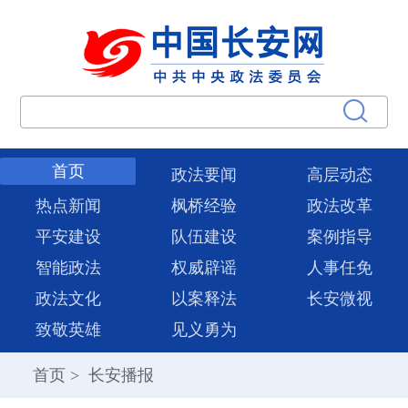
首页
政法要闻
高层动态
热点新闻
枫桥经验
政法改革
平安建设
队伍建设
案例指导
智能政法
权威辟谣
人事任免
政法文化
以案释法
长安微视
致敬英雄
见义勇为
首页
>
长安播报