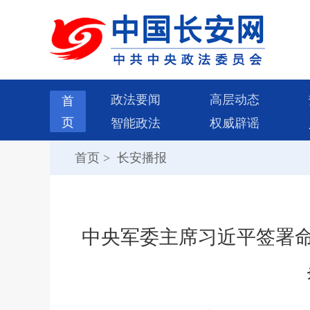
政法要闻
高层动态
首
页
智能政法
权威辟谣
首页
>
长安播报
中央军委主席习近平签署命