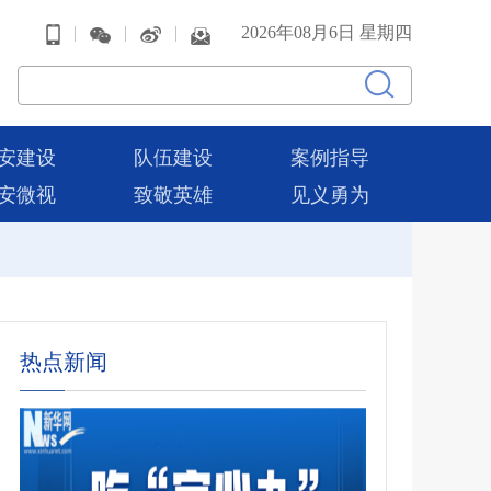
|
|
|
2026年08月6日 星期四
安建设
队伍建设
案例指导
安微视
致敬英雄
见义勇为
热点新闻