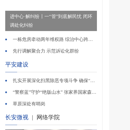
进中心·解纠纷丨一“管”到底解民忧 闭环
调处化纠纷
一栋危房牵动两年维权路 综治中心跨省寻鉴解民忧
先行调解聚合力 示范诉讼化群纷
平安建设
扎实开展深化扫黑除恶专项斗争 确保“全年全域平平安安、平平稳稳”——广东召开全省扫黑除恶专项斗争视频
“警察蓝”守护“绝版山水” 张家界国家森林公园景区派出所深化“生态警务”建设
草原深处有哨岗
长安微视
|
网络学院