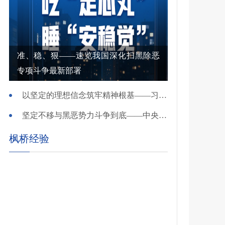
准、稳、狠——速览我国深化扫黑除恶
专项斗争最新部署
以坚定的理想信念筑牢精神根基——习近平党建思想理论品格系列述评之一
坚定不移与黑恶势力斗争到底——中央政法委负责同志就开展深化扫黑除恶专项斗争有关问题答记者问
枫桥经验