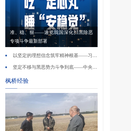
准、稳、狠——速览我国深化扫黑除恶
专项斗争最新部署
以坚定的理想信念筑牢精神根基——习近平党建思想理论品格系列述评之一
坚定不移与黑恶势力斗争到底——中央政法委负责同志就开展深化扫黑除恶专项斗争有关问题答记者问
枫桥经验