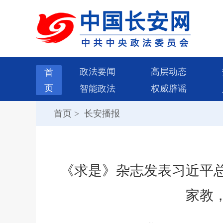
政法要闻
高层动态
首
页
智能政法
权威辟谣
首页
>
长安播报
《求是》杂志发表习近平
家教