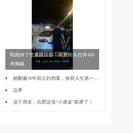
鞋跑掉了也要抓住你！民警街头狂奔400
米擒贼
她翻遍30年前尘封档案，收获人生第一面锦旗
边界
这个周末，合肥这张“小课桌”刷屏了！