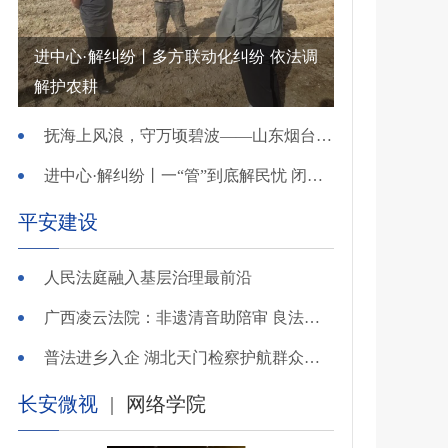
进中心·解纠纷丨多方联动化纠纷 依法调
解护农耕
抚海上风浪，守万顷碧波——山东烟台把矛盾化解在微澜未起时
进中心·解纠纷丨一“管”到底解民忧 闭环调处化纠纷
平安建设
人民法庭融入基层治理最前沿
广西凌云法院：非遗清音助陪审 良法温情解千纷
普法进乡入企 湖北天门检察护航群众金融财产安全
长安微视
|
网络学院