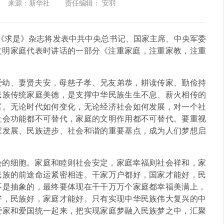
来源：新华社
责任编辑： 安羽
3期《求是》杂志将发表中共中央总书记、国家主席、中央军委
全国文明家庭代表时讲话的一部分《注重家庭，注重家教，注重
爱幼、妻贤夫安，母慈子孝、兄友弟恭，耕读传家、勤俭持
民族传统家庭美德，是支撑中华民族生生不息、薪火相传的
富。无论时代如何变化，无论经济社会如何发展，对一个社
社会功能都不可替代，家庭的文明作用都不可替代。要重视
家发展、民族进步、社会和谐的重要基点，成为人们梦想启
会的细胞。家庭和睦则社会安定，家庭幸福则社会祥和，家
民族的前途命运紧密相连。千家万户都好，国家才能好，民
不是抽象的，最终要体现在千千万万个家庭都幸福美满上，
好，民族好，家庭才能好。只有实现中华民族伟大复兴的中
爱家和爱国统一起来，把实现家庭梦融入民族梦之中，汇聚