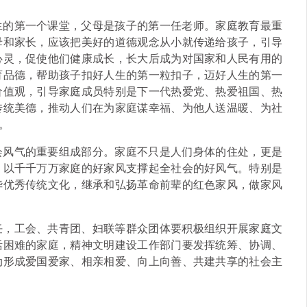
生的第一个课堂，父母是孩子的第一任老师。家庭教育最重
母和家长，应该把美好的道德观念从小就传递给孩子，引导
心灵，促使他们健康成长，长大后成为对国家和人民有用的
育品德，帮助孩子扣好人生的第一粒扣子，迈好人生的第一
价值观，引导家庭成员特别是下一代热爱党、热爱祖国、热
传统美德，推动人们在为家庭谋幸福、为他人送温暖、为社
。
会风气的重要组成部分。家庭不只是人们身体的住处，更是
，以千千万万家庭的好家风支撑起全社会的好风气。特别是
华优秀传统文化，继承和弘扬革命前辈的红色家风，做家风
任，工会、共青团、妇联等群众团体要积极组织开展家庭文
活困难的家庭，精神文明建设工作部门要发挥统筹、协调、
动形成爱国爱家、相亲相爱、向上向善、共建共享的社会主