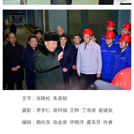
文字：张晓松 朱基钗
摄影：李学仁 谢环驰 王晔 丁海涛 翟健岚
编辑：赖向东 徐金泉 毕晓洋 虞东升 许睿