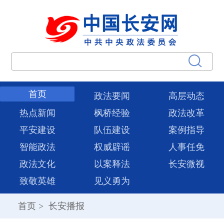
首页
政法要闻
高层动态
热点新闻
枫桥经验
政法改革
平安建设
队伍建设
案例指导
智能政法
权威辟谣
人事任免
政法文化
以案释法
长安微视
致敬英雄
见义勇为
首页
>
长安播报