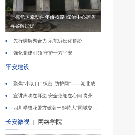
一栋危房牵动两年维权路 综治中心跨省
寻鉴解民忧
先行调解聚合力 示范诉讼化群纷
强化党建引领 守护一方平安
平安建设
聚焦“小切口” 织密“防护网”——湖北咸安公安开展精准清查行动净化夏夜治安环境
宣讲声响在耳边 安全弦绷在心间 贵州交警深入开展夏季交通安全宣传活动
四川攀枝花警方破获一起特大“同城交友”电信网络诈骗案
长安微视
|
网络学院