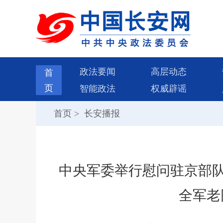
政法要闻
高层动态
首
页
智能政法
权威辟谣
首页
>
长安播报
中央军委举行慰问驻京部队
全军老