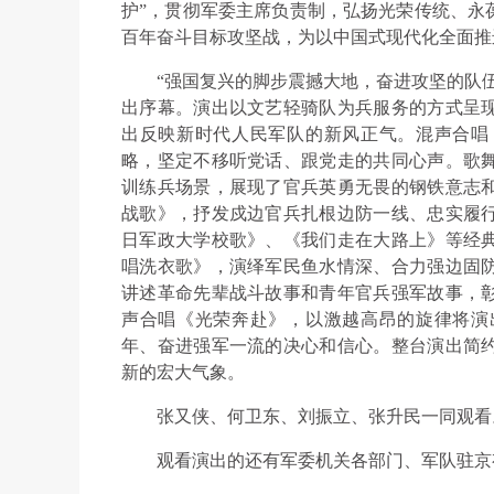
护”，贯彻军委主席负责制，弘扬光荣传统、永
百年奋斗目标攻坚战，为以中国式现代化全面推
“强国复兴的脚步震撼大地，奋进攻坚的队
出序幕。演出以文艺轻骑队为兵服务的方式呈
出反映新时代人民军队的新风正气。混声合唱
略，坚定不移听党话、跟党走的共同心声。歌
训练兵场景，展现了官兵英勇无畏的钢铁意志
战歌》，抒发戍边官兵扎根边防一线、忠实履
日军政大学校歌》、《我们走在大路上》等经
唱洗衣歌》，演绎军民鱼水情深、合力强边固
讲述革命先辈战斗故事和青年官兵强军故事，
声合唱《光荣奔赴》，以激越高昂的旋律将演
年、奋进强军一流的决心和信心。整台演出简
新的宏大气象。
张又侠、何卫东、刘振立、张升民一同观看
观看演出的还有军委机关各部门、军队驻京