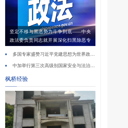
坚定不移与黑恶势力斗争到底——中央
政法委负责同志就开展深化扫黑除恶专
项斗争有关问题答记者问
多国专家盛赞习近平党建思想为世界政党建设提供重要启迪
中加举行第三次高级别国家安全与法治对话
枫桥经验