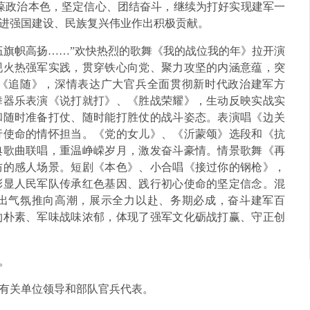
葆政治本色，坚定信心、团结奋斗，继续为打好实现建军一
进强国建设、民族复兴伟业作出积极贡献。
伍旗帜高扬……”欢快热烈的歌舞《我的战位我的年》拉开演
现火热强军实践，贯穿铁心向党、聚力攻坚的内涵意蕴，突
《追随》，深情表达广大官兵全面贯彻新时代政治建军方
舞器乐表演《说打就打》、《胜战荣耀》，生动反映实战实
和随时准备打仗、随时能打胜仗的战斗姿态。表演唱《边关
行使命的情怀担当。《党的女儿》、《沂蒙颂》选段和《抗
典歌曲联唱，重温峥嵘岁月，激发奋斗豪情。情景歌舞《再
防的感人场景。短剧《本色》、小合唱《接过你的钢枪》，
彰显人民军队传承红色基因、践行初心使命的坚定信念。混
出气氛推向高潮，展示全力以赴、务期必成，奋斗建军百
约朴素、军味战味浓郁，体现了强军文化砺战打赢、守正创
。
有关单位领导和部队官兵代表。